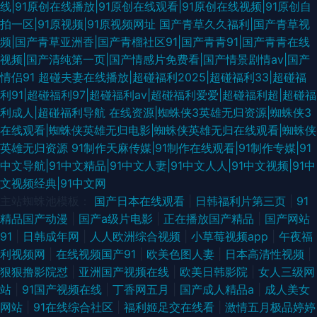
线|91原创在线播放|91原创在线观看|91原创在线视频|91原创自
拍一区|91原视频|91原视频网址
国产青草久久福利|国产青草视
频|国产青草亚洲香|国产青榴社区91|国产青青91|国产青青在线
视频|国产清纯第一页|国产情感片免费看|国产情景剧情av|国产
情侣91
超碰夫妻在线播放|超碰福利2025|超碰福利33|超碰福
利91|超碰福利97|超碰福利av|超碰福利爱爱|超碰福利超|超碰福
利成人|超碰福利导航
在线资源|蜘蛛侠3英雄无归资源|蜘蛛侠3
在线观看|蜘蛛侠英雄无归电影|蜘蛛侠英雄无归在线观看|蜘蛛侠
英雄无归资源
91制作天麻传媒|91制作在线观看|91制作专媒|91
中文导航|91中文精品|91中文人妻|91中文人人|91中文视频|91中
文视频经典|91中文网
主站蜘蛛池模板：
国产日本在线观看
|
日韩福利片第三页
|
91
精品国产动漫
|
国产a级片电影
|
正在播放国产精品
|
国产网站
91
|
日韩成年网
|
人人欧洲综合视频
|
小草莓视频app
|
午夜福
利视频网
|
在线视频国产91
|
欧美色图人妻
|
日本高清性视频
|
狠狠撸影院怼
|
亚洲国产视频在线
|
欧美日韩影院
|
女人三级网
站
|
91国产视频在线
|
丁香网五月
|
国产成人精品a
|
成人美女
网站
|
91在线综合社区
|
福利姬足交在线看
|
激情五月极品婷婷