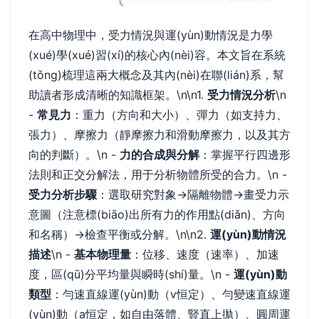
在高中物理中，受力情況與運(yùn)動情況是力學
(xué)學(xué)習(xí)的核心內(nèi)容。本文旨在系統
(tǒng)梳理這兩大概念及其內(nèi)在聯(lián)系，幫
助讀者形成清晰的知識框架。\n\n1.
受力情況分析
\n
-
常見力
：重力（方向和大小）、彈力（如支持力、
張力）、摩擦力（靜摩擦力和滑動摩擦力，以及其方
向的判斷）。\n -
力的合成與分解
：掌握平行四邊形
法則和正交分解法，用于分析物體所受的合力。\n -
受力分析步驟
：選取研究對象→隔離物體→畫受力示
意圖（注意標(biāo)出所有力的作用點(diǎn)、方向
和名稱）→檢查平衡或分解。\n\n2.
運(yùn)動情況
描述
\n -
基本物理量
：位移、速度（速率）、加速
度，區(qū)分平均量與瞬時(shí)量。\n -
運(yùn)動
類型
：勻速直線運(yùn)動（v恒定）、勻變速直線運
(yùn)動（a恒定，如自由落體、豎直上拋）、圓周運