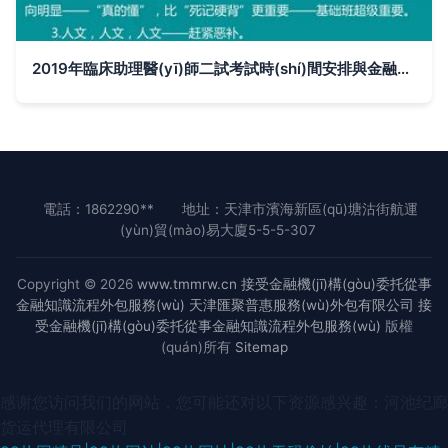
2019年臨床助理醫(yī)師二試考試時(shí)間安排與金融外包服務(wù)的創(chuàng)新融合
電話：1862290**
地址：天津市濱海新區(qū)塘沽街航運
(yùn)貿(mào)易大廈5-5-5-307
Copyright © 2026
www.tmmrw.cn
接受金融機(jī)構(gòu)委托從事
金融知識流程外包服務(wù)
天津匯聚普惠服務(wù)外包有限公司
接
受金融機(jī)構(gòu)委托從事金融知識流程外包服務(wù)
版權
(quán)所有
Sitemap
感谢您访问我们的网站，您可能还对以下资源感兴趣：河池纪廊
货运代理有限公司