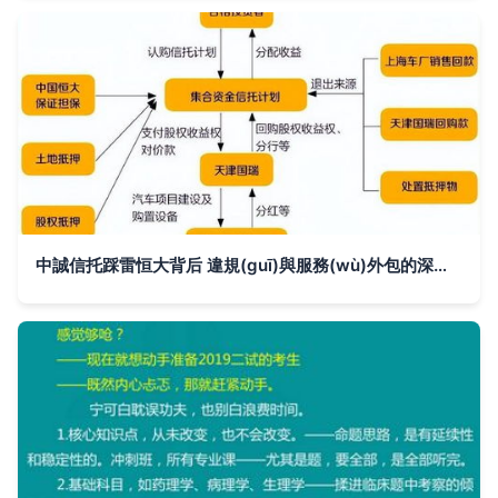
中誠信托踩雷恒大背后 違規(guī)與服務(wù)外包的深度反思