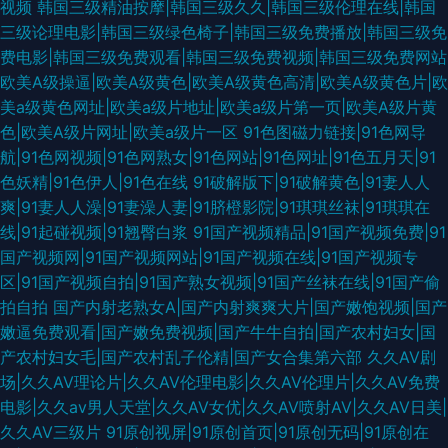
视频
韩国三级精油按摩|韩国三级久久|韩国三级伦理在线|韩国
三级论理电影|韩国三级绿色椅子|韩国三级免费播放|韩国三级免
费电影|韩国三级免费观看|韩国三级免费视频|韩国三级免费网站
欧美A级操逼|欧美A级黄色|欧美A级黄色高清|欧美A级黄色片|欧
美a级黄色网址|欧美a级片地址|欧美a级片第一页|欧美A级片黄
色|欧美A级片网址|欧美a级片一区
91色图磁力链接|91色网导
航|91色网视频|91色网熟女|91色网站|91色网址|91色五月天|91
色妖精|91色伊人|91色在线
91破解版下|91破解黄色|91妻人人
爽|91妻人人澡|91妻澡人妻|91脐橙影院|91琪琪丝袜|91琪琪在
线|91起碰视频|91翘臀白浆
91国产视频精品|91国产视频免费|91
国产视频网|91国产视频网站|91国产视频在线|91国产视频专
区|91国产视频自拍|91国产熟女视频|91国产丝袜在线|91国产偷
拍自拍
国产内射老熟女A|国产内射爽爽大片|国产嫩饱视频|国产
嫩逼免费观看|国产嫩免费视频|国产牛牛自拍|国产农村妇女|国
产农村妇女毛|国产农村乱子伦精|国产女合集第六部
久久AV剧
场|久久AV理论片|久久AV伦理电影|久久AV伦理片|久久AV免费
电影|久久av男人天堂|久久AV女优|久久AV喷射AV|久久AV日美|
久久AV三级片
91原创视屏|91原创首页|91原创无码|91原创在