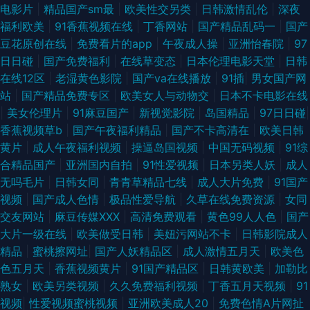
电影片
|
精品国产sm最
|
欧美性交另类
|
日韩激情乱伦
|
深夜
福利欧美
|
91香蕉视频在线
|
丁香网站
|
国产精品乱码一
|
国产
豆花原创在线
|
免费看片的app
|
午夜成人操
|
亚洲怡春院
|
97
日日碰
|
国产免费福利
|
在线草变态
|
日本伦理电影天堂
|
日韩
在线12区
|
老湿黄色影院
|
国产va在线播放
|
91插
|
男女国产网
站
|
国产精品免费专区
|
欧美女人与动物交
|
日本不卡电影在线
|
美女伦理片
|
91麻豆国产
|
新视觉影院
|
岛国精品
|
97日日碰
|
香蕉视频草b
|
国产午夜福利精品
|
国产不卡高清在
|
欧美日韩
黄片
|
成人午夜福利视频
|
操逼岛国视频
|
中国无码视频
|
91综
合精品国产
|
亚洲国内自拍
|
91性爱视频
|
日本另类人妖
|
成人
无吗毛片
|
日韩女同
|
青青草精品七线
|
成人大片免费
|
91国产
视频
|
国产成人色情
|
极品性爱导航
|
久草在线免费资源
|
女同
交友网站
|
麻豆传媒XXX
|
高清免费观看
|
黄色99人人色
|
国产
大片一级在线
|
欧美做受日韩
|
美妞污网站不卡
|
日韩影院成人
精品
|
蜜桃擦网址
|
国产人妖精品区
|
成人激情五月天
|
欧美色
色五月天
|
香蕉视频黄片
|
91国产精品区
|
日韩黄欧美
|
加勒比
熟女
|
欧美另类视频
|
久久免费福利视频
|
丁香五月天视频
|
91
视频
|
性爱视频蜜桃视频
|
亚洲欧美成人20
|
免费色情A片网扯