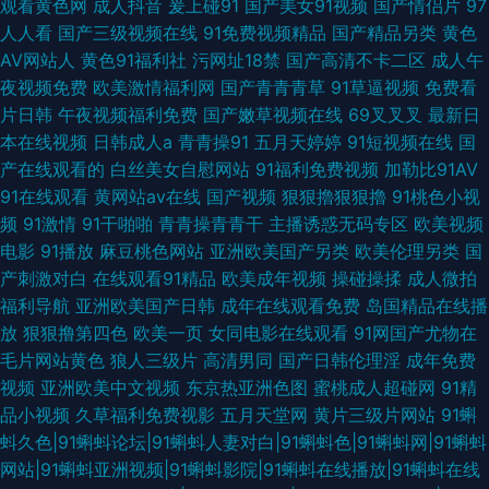
观看黄色网
成人抖音
爰上碰91
国产美女91视频
国产情侣片
97
人人看
国产三级视频在线
91免费视频精品
国产精品另类
黄色
AV网站人
黄色91福利社
污网址18禁
国产高清不卡二区
成人午
夜视频免费
欧美激情福利网
国产青青青草
91草逼视频
免费看
片日韩
午夜视频福利免费
国产嫩草视频在线
69叉叉叉
最新日
本在线视频
日韩成人a
青青操91
五月天婷婷
91短视频在线
国
产在线观看的
白丝美女自慰网站
91福利免费视频
加勒比91AV
91在线观看
黄网站av在线
国产视频
狠狠擼狠狠擼
91桃色小视
频
91激情
91干啪啪
青青操青青干
主播诱惑无码专区
欧美视频
电影
91播放
麻豆桃色网站
亚洲欧美国产另类
欧美伦理另类
国
产刺激对白
在线观看91精品
欧美成年视频
操碰操揉
成人微拍
福利导航
亚洲欧美国产日韩
成年在线观看免费
岛国精品在线播
放
狠狠撸第四色
欧美一页
女同电影在线观看
91网国产尤物在
毛片网站黄色
狼人三级片
高清男同
国产日韩伦理淫
成年免费
视频
亚洲欧美中文视频
东京热亚洲色图
蜜桃成人超碰网
91精
品小视频
久草福利免费视影
五月天堂网
黄片三级片网站
91蝌
蚪久色|91蝌蚪论坛|91蝌蚪人妻对白|91蝌蚪色|91蝌蚪网|91蝌蚪
网站|91蝌蚪亚洲视频|91蝌蚪影院|91蝌蚪在线播放|91蝌蚪在线