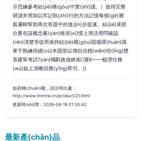
示范練參考結(jié)構(gòu)中實(shí)踐。）值得完整
研讀并用加以牢記執(zhí)行的方法記憶每個(gè)層
面邏輯幫助再次答題中的進(jìn)步提速。結(jié)束部
分要在該概念嚴(yán)格習(xí)慣上用活用問確認
(rèn)清楚等從而保持結(jié)構(gòu)固循環(huán)識
掌于熟練持續(xù)本固形以增自信穩(wěn)領(lǐng)體
系建幫考試?yán)镯斠姺值眯闹冀K——梳理任務
(wù)如上清晰回應(yīng)即可。}}
如若轉(zhuǎn)載，請注明出處：
http://www.tmmrw.cn/product/21.html
更新時(shí)間：2026-06-19 01:35:42
最新產(chǎn)品