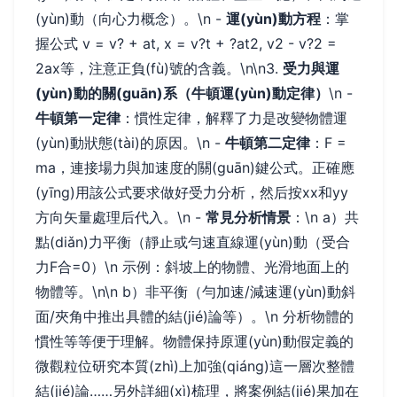
(yùn)動（向心力概念）。\n -
運(yùn)動方程
：掌
握公式 v = v? + at, x = v?t + ?at2, v2 - v?2 =
2ax等，注意正負(fù)號的含義。\n\n3.
受力與運
(yùn)動的關(guān)系（牛頓運(yùn)動定律）
\n -
牛頓第一定律
：慣性定律，解釋了力是改變物體運
(yùn)動狀態(tài)的原因。\n -
牛頓第二定律
：F =
ma，連接場力與加速度的關(guān)鍵公式。正確應
(yīng)用該公式要求做好受力分析，然后按xx和yy
方向矢量處理后代入。\n -
常見分析情景
：\n a）共
點(diǎn)力平衡（靜止或勻速直線運(yùn)動（受合
力F合=0）\n 示例：斜坡上的物體、光滑地面上的
物體等。\n\n b）非平衡（勻加速/減速運(yùn)動斜
面/夾角中推出具體的結(jié)論等）。\n 分析物體的
慣性等等便于理解。物體保持原運(yùn)動假定義的
微觀粒位研究本質(zhì)上加強(qiáng)這一層次整體
結(jié)論……另外詳細(xì)梳理，將案例結(jié)果加在