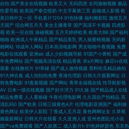
自拍
国产美女在线视频
欧美又大
无码四虎
女同激吻视频
极品
大香蕉 男人的天堂性爱图 亚洲一区二区蜜桃 91小视频黄 国产一卡二区 日韩
性爱导航
欧美国产拳交喷奶
中文字幕第三页
超碰成人影视
欧
美日韩中文一区
手机看片1204
91色快播
福利撸影院
激情五月
成人无码专区 91国产白丝极品精品 成人网视频 蜜臀av福利在线 一级毛久久
天国产
综合网五月天
美女主播青草
国产高清不卡视频
四虎影
视
欧美一区在线
操碰视频
五月天婷婷欧美
欧美大BB
国产福利
91综合视频在线播放 激情五月天婷婷文学 色五月婷姐 91干逼电影网 欧美性
啪啪
欧洲成人午夜精品
国产精品美乳
男人操蜜桃视频
无码射
精网站
18成年人网站
日本高清电影网
男女啪啪午夜视频
免费
爱网www 久久九九综合 亚洲中文别类日韩 91在线网站免费观看 九九热艹
电影在线观看
亚洲ab
成人少妇视频导航
91国产小青蛙
国产成
年免费网站
国产视频高清在线
精品香蕉
求a片网址
麻豆tv在线
探花视频在线观看网址 91免费版网站在线观看 黑料日本不卡 深夜成人福利
观看
在线撸丝片
91草碰
国产成人激情视频
黑料吃瓜精品偷拍
91大神合集
成人拍拍拍免费
香港伦理剧
日韩大片观看网址
日
91精品视频在线 大香蕉操肏AV 欧美啪色影院 影音先锋中文字幕日 91制作视
韩免费电影
91羞羞视频
国产网站
青草全福视在线
性导航影视
AV
日本一级在线视频
国产好片浮力
91久操
国产精品成人在线
频在线 极品五月花综合 探花精品第八页 91视频在线观 黑丝国产av 丝袜玉足
精品免费看
人人看操碰
午夜伦理电影网
久久国自产拍精品
高
清乱码0
国产欧美
日韩三级黄色A片
伦理电影亚洲国产
福利姬
妈妈 91青娱乐吧 国产情侣自拍在线92 日韩小视频 91国产导航 超碰91久久
黄色网址
欧美伊人影院
丁香成人五月花
黄色网网址女
久草视
频最新网址
日韩大片在线看
久久亚洲人成
亚州色图乱伦小说
网 蜜桃麻豆 最新黑料AV在线网站 超碰在线612 欧美AA 中文字幕日韩资源网
国产va免费观看
国产人妖第二
成人影片h
91色婷婷瑟色
东京热