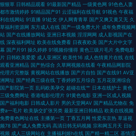
狠狠草
日韩精品观看
91最新国产精品
一级黄色网
91色色人妻
av福利免费 91微拍福利 男人av在线网址 欧美人妻色图 91嫖娼 国产在线91
都市激情婷婷
91精品国产91
云涩福利在线导航
91视色
午夜福
利在线网站
91直播
91处女
伊人网青青草
国产又爽又黄又无
久
丝袜 玖玖伊人热 亚洲狼人射区 欧美性爱第1页 久久精品欧美 五月婷婷六月
草福利资源网
东方成人在线
国产一级免费大片
成年免费视频网
站
国产在线播放网站
亚洲日本视频
淫淫网网
成人影视国产在
香 国产一区二区三四区 欧美成人免费专区 91国产盗摄 97一起艹 国产欧美首
线
深夜福利网址
欧美在线免费看
日夜夜欧美
国产大片中文字
幕
国产片91
操久婷婷
91视频你懂得
黄色三级片毛片
免费电影
页 性欧美第二页 91视频免费入口 91你免费视频在线 欧美TV日韩TV网站 一
片
日韩欧美爱爱
成人亚洲区
欧美性16
成人色情黄片在线
在线
观看亚洲精品
国产热综合
久草网视频在线看
午夜精品网影院
本道成人AV 成人第二免费视频 无码官网日本三区 人妻无玛 久久极品精品 91
伦理片完整版
黄视网站在线播放
国产片自拍
国产在线91
AV亚
洲网址
国产经典三级在线
丁香婷婷五月综合
五月花亚洲综合
福利人妻 91精品国产白丝袜 超碰国产在线久草91 男人天堂色男人A片 亚欧
国产影院第一页
乱码欧美孕交
超碰在线艹
日本在线护士
黄色
三级免费网址
香港电影伦理片
91黄色电影
亚洲一区成人视频
一级三 男人天堂社区5月天 日本女人国产久久 日韩精品在线视频 亚州AV在
国产福利电影
日韩成人影片
男的天堂网AV
国产精品尤物在
免
费a一毛片
欧美肠交扩张另类
最新亚洲日韩精品
欧美在线视频
线直播 91噜在线观看 91小视頻 导航福利91 国产欧美精品网 波多野结依无码
免费黄色网址在线
主播第一页
丁香五月网
性爱东京热
草逼视
频78
国产成人免费无码
高清日韩无码视频
宗和网五月天
日b
视频 瑟瑟综合网 91视频国产熟女 日韩免费成人网 91视频免费看黑丝 玖玖资
视频
成人三级网站在
主播福利姬h在线
国产精一精二区
基情涩