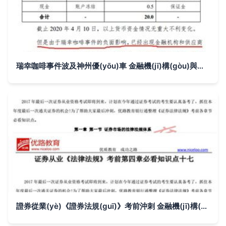
瑞幸咖啡事件波及神州優(yōu)車 金融機(jī)構(gòu)與供應(yīng)商擠兌苗頭顯現(xiàn)
證券從業(yè)《證券法規(guī)》考前沖刺 金融機(jī)構(gòu)委托金融知識流程外包服務(wù)核心考點(diǎn)