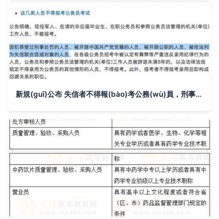
新規(guī)公布 失信者不得報(bào)考公務(wù)員，刑事處罰影響深遠(yuǎn)