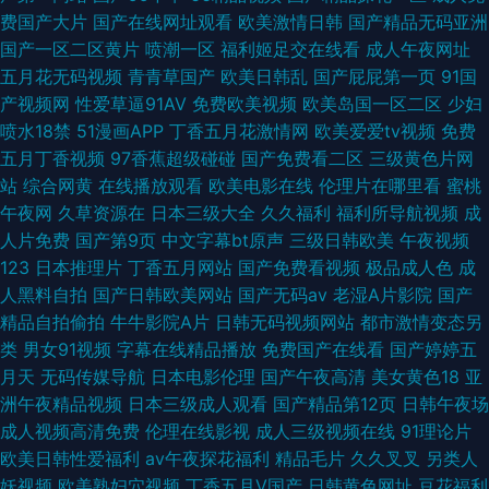
费国产大片
国产在线网址观看
欧美激情日韩
国产精品无码亚洲
国产一区二区黄片
喷潮一区
福利姬足交在线看
成人午夜网址
五月花无码视频
青青草国产
欧美日韩乱
国产屁屁第一页
91国
产视频网
性爱草逼91AV
免费欧美视频
欧美岛国一区二区
少妇
喷水18禁
51漫画APP
丁香五月花激情网
欧美爱爱tv视频
免费
五月丁香视频
97香蕉超级碰碰
国产免费看二区
三级黄色片网
站
综合网黄
在线播放观看
欧美电影在线
伦理片在哪里看
蜜桃
午夜网
久草资源在
日本三级大全
久久福利
福利所导航视频
成
人片免费
国产第9页
中文字幕bt原声
三级日韩欧美
午夜视频
123
日本推理片
丁香五月网站
国产免费看视频
极品成人色
成
人黑料自拍
国产日韩欧美网站
国产无码av
老湿A片影院
国产
精品自拍偷拍
牛牛影院A片
日韩无码视频网站
都市激情变态另
类
男女91视频
字幕在线精品播放
免费国产在线看
国产婷婷五
月天
无码传媒导航
日本电影伦理
国产午夜高清
美女黄色18
亚
洲午夜精品视频
日本三级成人观看
国产精品第12页
日韩午夜场
成人视频高清免费
伦理在线影视
成人三级视频在线
91理论片
欧美日韩性爱福利
av午夜探花福利
精品毛片
久久叉叉
另类人
妖视频
欧美熟妇穴视频
丁香五月V国产
日韩黄色网址
豆花福利