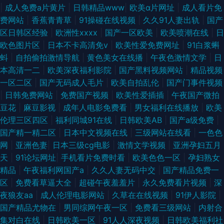
|
成人免费a片黄片
|
日韩精品www
|
欧美α片网址
|
成人看片免
费网站
|
香蕉青青草
|
91操碰在线视频
|
久久91人妻出轨
|
国产
区日韩区经验
|
欧洲性xxxx
|
国产一区欧美
|
欧美喷潮在线
|
日
欧色图片区
|
日本不卡高清免v
|
欧美性爱免费网址
|
91白浆蝌
蚪
|
自拍偷拍激情导航
|
黄色美女在线播
|
午夜色激情文学
|
日
本高清一二
|
欧美深夜福利影院
|
国产黑料视频网站
|
精品视频
一区二区
|
国产无码成人毛片
|
欧美自拍乱伦
|
国产门事件视频
|
日韩免费网站
|
免费国产视频
|
欧美性爱插插
|
午夜国产微拍
豆花
|
麻豆影视
|
成年人电影免费看
|
男女福利在线播放
|
欧美
伦理三区四区
|
福利同城91在线
|
日韩欧美AB
|
国产a级免费
|
国产精一精二区
|
日本中文视频在线
|
三级网站在线看
|
一色色
网
|
亚洲色妻
|
日本三级cg电影
|
激情文学视频
|
亚洲孕妇五月
天
|
91论坛网址
|
手机看片免费时看
|
欧美色色一区
|
孕妇熟女
精品
|
午夜福利网国产a
|
久久人妻无码中交
|
国产精品免费一
区
|
免费看草逼大全
|
超碰午夜羞羞片
|
永久免费看片视频
|
深
夜狼友aa
|
成人伦理电影网站
|
久草在在线视频
|
91伊人影院
|
国产精品尤物在
|
男同综网午夜一区
|
免费看三级网站
|
内射合
集对白在线
|
日韩欧美一区
|
91人人深夜视频
|
日韩欧美福利社