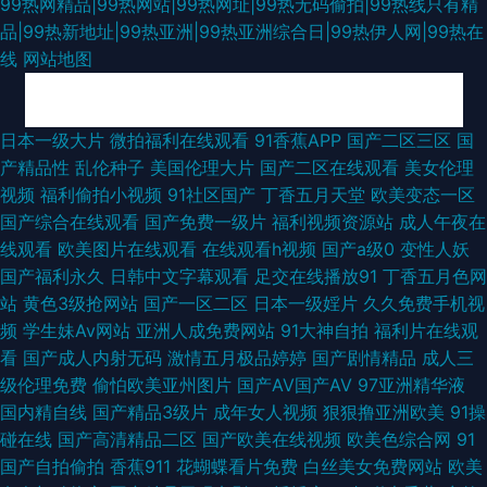
99热网精品|99热网站|99热网址|99热无码偷拍|99热线只有精
品|99热新地址|99热亚洲|99热亚洲综合日|99热伊人网|99热在
线
网站地图
久久偷拍 日本五月花影院入口 91影院污 超碰激情总站 黑丝国产在线 欧美日
日本一级大片
微拍福利在线观看
91香蕉APP
国产二区三区
国
产精品性
乱伦种子
美国伦理大片
国产二区在线观看
美女伦理
爱 深夜小视频 91社网站 极限扩肛另类残忍 少妇精品一区二区三区 91极品福
视频
福利偷拍小视频
91社区国产
丁香五月天堂
欧美变态一区
国产综合在线观看
国产免费一级片
福利视频资源站
成人午夜在
利姬 91爱爱视屏 色色91 超碰成人97 91成社区 日韩色欲网 91岛国婷婷 国产
线观看
欧美图片在线观看
在线观看h视频
国产a级0
变性人妖
国产福利永久
日韩中文字幕观看
足交在线播放91
丁香五月色网
AV导航站 国产福利91自啪 91手机免费视频 91传媒MV 91官方网站在线观看
站
黄色3级抢网站
国产一区二区
日本一级婬片
久久免费手机视
频
学生妹Av网站
亚洲人成免费网站
91大神自拍
福利片在线观
亚洲国产日本 伊人AV大香蕉 一区二区不卡熟妇 在线观看网站黄 日韩一区二
看
国产成人内射无码
激情五月极品婷婷
国产剧情精品
成人三
级伦理免费
偷怕欧美亚州图片
国产AV国产AV
97亚洲精华液
区射精 1024日韩免费看片 午夜剧场成人免费A片 黄色91 日韩色网站 91app
国内精自线
国产精品3级片
成年女人视频
狠狠撸亚洲欧美
91操
碰在线
国产高清精品二区
国产欧美在线视频
欧美色综合网
91
爱爱 91免费看片黄 爱福利视频一区二区 久久女人淫 av网站在线看不卡 91看
国产自拍偷拍
香蕉911
花蝴蝶看片免费
白丝美女免费网站
欧美