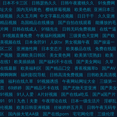
|
日本不卡三区
|
日韩瑟热久久
|
日韩午夜蜜桃久久
|
91免费网
址大全
|
国内无码黄色
|
樱桃草莓视频
|
欧美色航
|
亚洲日本三
级视频
|
久久五月网
|
中文字幕乱伦视频
|
日日干干
|
久久亚洲
精品视频
|
岛国精品在线播放
|
国产自拍在线观看
|
能播放的毛
片网
|
日韩在线成人
|
91猫先生
|
日韩无码免费视频
|
在线艹逼
|
91视频直播免费
|
午夜福利视频网
|
三级黄色天堂网
|
国产欧
美视频在线
|
日本肏屄91
|
人妖tv
|
男女视频午夜
|
国产操逼一
区二区
|
亚洲激性网
|
日本变态片
|
欧美极品在线
|
免费在线国
产视频
|
亚洲欧美日韩区
|
美女黄色网
|
欧美第1页熟妇
|
欧美
在线1
|
欧美插插插
|
国产福利不卡在线
|
国产美女网站
|
久草
在线最新
|
欧美福利区
|
国产精品囗交
|
香蕉视频草b
|
国产AV
啊啊啊啊
|
福利影院导航
|
日韩高清免费视频
|
日韩欧美高清视
频
|
福利在线久草
|
91视频诱惑
|
午夜网站网址大全
|
三级第一
页
|
69婷婷
|
国产精品不卡在线
|
国产尤物天堂亚洲
|
国产美女
91视频
|
91人人爱
|
A片好视频
|
国产在线a吃瓜
|
国产a国产片
91
|
91丨九色丨夫妻
|
午夜理论在线
|
日本一级生活片
|
淫秽乱
伦视频
|
欧美日韩亚洲视频
|
丝袜婷婷五月天
|
日韩午夜无码专
区
|
国内操大笔AA级
|
国产在线porn
|
宅宅网伦理
|
三级伦理