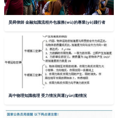
昊舜律師 金融知識流程外包服務(wù)的專業(yè)踐行者
高中物理知識梳理 受力情況與運(yùn)動情況