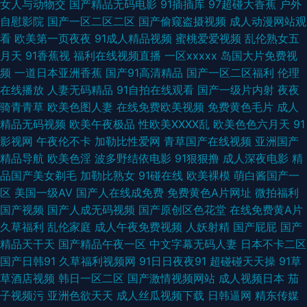
女人与动物交
国产精品无码电影
91插插库
97超碰大香蕉
户外
黄下 91操人妻 丝瓜视频污下载啪啪啪 日本精品十二区 91极品福利 操操AV
自慰影院
国产一区二区二区
国产偷窥盗摄视频
成人动漫网站观
看
欧美第一页夜夜
91成人精品视频
蜜桃爱爱视频
乱伦熟女五
影音 尤物视频在线一区 91在线视频新网址 国产区夜夜 欧美在线cd人妖视频
月天
91香蕉视
福利在线视频直播
一区xxxxx
岛国大片免费视
频
一道日本亚洲香蕉
国产91高清精品
国产一区二区福利
伦理
在线观看国产91视频 91在线国产足交 浮力影院欧美日韩 女优在线 丝袜人妻
在线播放
人妻无码精品
91自拍在线观看
国产一级片内射
夜夜
骑青青草
欧美色图人妻
在线免费欧美视频
免费黄色毛片
成人
一二区 91成人进入人口视频 91在线视频国产在线 国产av网站 蜜桃在线久草
精品无码视频
欧美午夜极品
性欧美ⅩⅩⅩⅩ乱
欧美色色六月天
91
影视网
午夜伦不卡
加勒比性爱网
青草国产在线视频
亚洲国产
亚洲AV人人妻人人操 91迷奸精品 成人福利网站导航 久草久爱 四虎成人影视
精品导航
欧美色淫
波多野结依电影
91狠狠撸
成人深夜电影
精
品国产美女剃毛
加勒比熟女
91碰在线
欧美裸模
萌白酱国产一
免费在线 91被操 av手机色情网 国产一区综合 欧美久久九九 在线观看91精品
区
美国一级AV
国产人在线成免费
免费黄色A片网址
微拍福利
国产视频
国产人成无码视频
国产原创区色花堂
在线免费黄A片
福利 91网站在线观看18 国产色情精品一区二区 日韩视频中文字幕 91爱爱情
久草福利
乱伦家庭
成人午夜免费视频
人妖射精
国产屁屁
国产
精品天干天
国产精品午夜一区
中文字幕无码人妻
日本不卡二区
色视频 97視頻資源共享 国产精品精品一区二区 免费欧美大片aa 婷婷成人亚
国产日韩91
久草福利视频网
91日日夜夜91
超碰碰天天操
91草
草酒店视频
韩日一区二区
国产激情视频网站
成人视频日本
茄
洲综合 91美女视频在线播放 国产福利片91 欧美激情专区下一页 伊人久久网
子视频污
亚洲色欲天天
成人丝瓜视频下载
日韩逼网
精东传媒