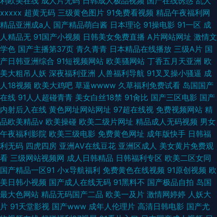
利欧美在线
成人片无码
日韩成人极品视频
国产在线诱惑
乱人
xxxxx
超黄无码
三级黄色图片
91免费看视频
精品午夜福利网
精品亚洲成a人
国产精品萌白酱
日本理论
91操电影
91一区
成
人精品无
91国产小视频
日韩美女免费直播
A片网站网址
激情文
学色
国产主播第37页
青久青青
日本精品在线播放
三级A片
国
产日韩亚洲综合
91短视频网站
欧美骚网站
丁香五月天亚洲
欧
美大粗吊人妖
深夜福利亚洲
人兽福利导航
91叉叉操小骚逼
成
人18视频
欧美大鸡吧
草逼wwww
久草福利免费试看
岛国国产
在线
91人人超碰青青
美女白丝18禁
91肏比
国产三区电影
国产
内射后入在线
黄色网址网站网址
97超在线视
免费视频网站
精
品欧美精品v
欧美操碰
欧美二级片网址
精品成人无码视频
男女
午夜福利影院
欧美三级电影
免费黄色网址
成年版快手
日韩福
利无码
四虎四房
亚洲AV在线豆花
亚洲区成人
美女黄片免费观
看
三级网站视频网
成人日韩精品
日韩福利专区
欧美二区女同
国产精品一区91
小x导航福利
免费黄色在线视频
91原创视频
欧
美日韩小视频
国产成人在线无码
91黑料不
国产极品自拍
岛国
最大色网站
精品无码国产二品
欧美一及片
激情网婷婷
人妖大
片
91天堂影视
国产www
成年人伦理片
高清日韩电影
国产尤