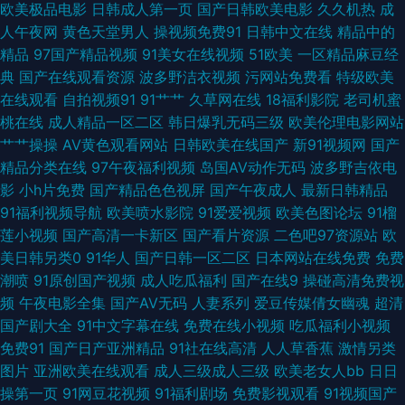
欧美极品电影
日韩成人第一页
国产日韩欧美电影
久久机热
成
午夜 91真人在线实操 国产日韩综合 少妇影院一区 91黑料在线视频黑丝 俺去
人午夜网
黄色天堂男人
操视频免费91
日韩中文在线
精品中的
精品
97国产精品视频
91美女在线视频
51欧美
一区精品麻豆经
也俺去了 久久人妻精品 手机免费福利视频91 91久久超碰 大香蕉99在线 老司
典
国产在线观看资源
波多野洁衣视频
污网站免费看
特级欧美
在线观看
自拍视频91
91艹艹
久草网在线
18福利影院
老司机蜜
机午夜开放 婷婷五月天社区 91社久久 玖玖热99 五月天婷婷不卡 91极速版在
桃在线
成人精品一区二区
韩日爆乳无码三级
欧美伦理电影网站
艹艹操操
AV黄色观看网站
日韩欧美在线国产
新91视频网
国产
线看 丁香婷婷丝臀国产 欧美BB 亚洲另类第二页久久 91视频男人舔女人屄
精品分类在线
97午夜福利视频
岛国AV动作无码
波多野吉依电
影
小h片免费
国产精品色色视屏
国产午夜成人
最新日韩精品
高清电影免费网 欧黑性爱 性爱大香蕉伊人 91蜜桃 超碰人人91网 欧美精品久
91福利视频导航
欧美喷水影院
91爱爱视频
欧美色图论坛
91榴
莲小视频
国产高清一卡新区
国产看片资源
二色吧97资源站
欧
久多人混战 91爱爱视 91在线精品免费视频 国产先锋AV 人妖玩人妖A片 中台
美日韩另类0
91华人
国产日韩一区二区
日本网站在线免费
免费
潮喷
91原创国产视频
成人吃瓜福利
国产在线9
操碰高清免费视
无码激情 92福利在线观看 狠狠操网址 日韩电影αν免费 91次元pc 操婷婷导
频
午夜电影全集
国产AV无码
人妻系列
爱豆传媒倩女幽魂
超清
国产剧大全
91中文字幕在线
免费在线小视频
吃瓜福利小视频
航 免费18 亚色视频在线 91少妇喷水视频 国产日韩综合福利 人妻在线官网
免费91
国产日产亚洲精品
91社在线高清
人人草香蕉
激情另类
图片
亚洲欧美在线观看
成人三级成人三级
欧美老女人bb
日日
中文无码成人网 91新视频 激情网快播 天美无码影院 91国在线观看 成人伊人
操第一页
91网豆花视频
91福利剧场
免费影视观看
91视频国产