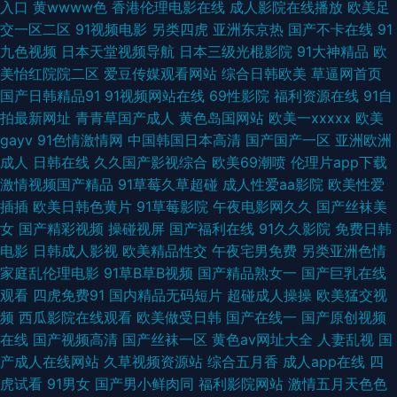
入口
黄wwww色
香港伦理电影在线
成人影院在线播放
欧美足
站上 91免费在线观看高清 成人网视 老司机福利区 先锋影音丝袜制服AV 91
交一区二区
91视频电影
另类四虎
亚洲东京热
国产不卡在线
91
九色视频
日本天堂视频导航
日本三级光棍影院
91大神精品
欧
海角社区视频 97资源人妻网 国产久久一区 欧美日韩综合在线 亚洲天堂AV网
美怡红院院二区
爱豆传媒观看网站
综合日韩欧美
草逼网首页
国产日韩精品91
91视频网站在线
69性影院
福利资源在线
91自
狠狠操 91蜜拍 肏亚洲综合社区 91爱爱片 91在线视频视频 国产特黄色网址
拍最新网址
青青草国产成人
黄色岛国网站
欧美一xxxxx
欧美
gayv
91色情激情网
中国韩国日本高清
国产国产一区
亚洲欧洲
欧美性爱91 97电影院色 九1免费网站 瑟瑟久久av 91se 91宅男在线网站 国
成人
日韩在线
久久国产影视综合
欧美69潮喷
伦理片app下载
激情视频国产精品
91草莓久草超碰
成人性爱aa影院
欧美性爱
产在线视频第六页 日韩色情妈妈 91V观看视频 99久久国产精品系列 国内日
插插
欧美日韩色黄片
91草莓影院
午夜电影网久久
国产丝袜美
女
国产精彩视频
操碰视屏
国产福利在线
91久久影院
免费日韩
本韩国欧美91 日韩第一页 影音先锋亚洲专区 91熟女豆花视频 岛国三级网站
电影
日韩成人影视
欧美精品性交
午夜宅男免费
另类亚洲色情
家庭乱伦理电影
91草B草B视频
国产精品熟女一
国产巨乳在线
在线播放 欧美亚洲国产成人综合 69福利社不卡 91素人在线精品国产 黄污网
观看
四虎免费91
国内精品无码短片
超碰成人操操
欧美猛交视
频
西瓜影院在线观看
欧美做受日韩
国产在线一
国产原创视频
站 色情久久视频网 91观看在线网站 草草91视频 久艹久艹精品在线 无码一区
在线
国产视频高清
国产丝袜一区
黄色av网址大全
人妻乱视
国
产成人在线网站
久草视频资源站
综合五月香
成人app在线
四
二区精品 91论坛影院 爱豆传媒麻豆村映画 九一制作天麻传媒免 91爱爱视频
虎试看
91男女
国产男小鲜肉同
福利影院网站
激情五月天色色