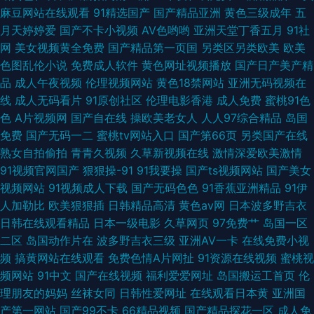
麻豆网站在线观看
91精选国产
国产精品亚洲
黄色三级成年
五
国产福利在线播放 天天日夜夜爽 av柠檬福利导航 青青狠狠人人91 91九色
月天婷婷爱
国产不卡小视频
AV色哟哟
亚洲天堂丁香五月
91社
网
美女视频黄全免费
国产精品第一页国
另类区另类欧美
欧美
TS丰满伪娘
色图乱伦小说
免费成人软件
黄色网址视频播放
国产日产美产精
品
成人午夜视频
伦理视频网站
黄色18禁网站
亚洲无码视频在
线
成人无码看片
91原创社区
伦理电影香港
成人免费
蜜桃91色
色
A片视频网
国产自在线
操欧美老女人
人人97综合精品
岛国
免费
国产无码一二
蜜桃tv网站入口
国产第66页
另类国产在线
熟女自拍偷拍
青青久视频
久草新视频在线
激情深爱欧美激情
91视频官网国产
狠狠操-91
91我要操
国产ts视频网站
国产美女
视频网站
91视频成人下载
国产无码色色
91香蕉亚洲精品
91伊
人加勒比
欧美狠狠插
日韩精品高清
黄色av网
日本波多野吉衣
日韩在线观看精品
日本一级电影
久草网页
97免费艹
岛国一区
二区
岛国动作片在
波多野吉衣三级
亚洲AV一卡
在线免费小视
频
搞黄网站在线观看
免费色情A片网扯
91资源在线视频
蜜桃视
频网站
91中文
国产在线视频
福利爱爱网址
岛国搬运工首页
伦
理朋友的妈妈
丝袜女同
日韩性爱网址
在线观看日本黄
亚洲国
产第一网站
国产99不卡
66精品视频
国产精品探花一区
成人免