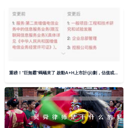
重磅！“巨無霸”螞蟻來了 啟動A+H上市計(jì)劃，估值或超1.4萬億，A股還有這些小伙伴（名單）這一次終被證實(shí)