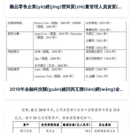
藥品零售企業(yè)經(jīng)營與質(zhì)量管理人員資質(zhì)要求 2023執(zhí)業(yè)藥師法規(guī)重要知識點(diǎn)
2018年金融科技關(guān)鍵詞與互聯(lián)網(wǎng)金融從業(yè)必懂知識 接受金融機(jī)構(gòu)委托的金融業(yè)務(wù)流程外包服務(wù)解析