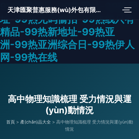
99热网精品-99热网站-99热网
天津匯聚普惠服務(wù)外包有限公司
址-99热无码偷拍-99热线只有
精品-99热新地址-99热亚
洲-99热亚洲综合日-99热伊人
网-99热在线
高中物理知識梳理 受力情況與運
(yùn)動情況
首頁
>
產(chǎn)品大全
>
高中物理知識梳理 受力情況與運(yùn)動
情況