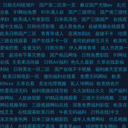
|
日韩无码喷潮片
|
国产第二区第一页
|
麻豆国产尤物av
|
乱伦
合集
|
91网站免费
|
91丰满人妖
|
国产三级理论
|
国产黄三级性
孕妇
|
欧美成人午夜影院
|
日本高清色
|
国产三级国产
|
在线观
看中文精品
|
日韩伦理影视
|
成人黄免色a
|
处破视频在线观看
|
欧美日韩国产二区
|
青青草成人
|
亚洲加勒比
|
超碰不卡
|
伦理
三级在线观看
|
国产在线不卡一区
|
老司机婷婷五月天
|
欧美性
爱肏屄图
|
全黄无码
|
日韩另类!
|
伊人网青青草
|
成人另类第一
页
|
超清有字幕完整版
|
国产精品网络
|
日韩免费影院
|
91网址
在线
|
天美果冻传媒
|
日韩AV福利
|
热久久最新
|
久草在线新福
利站
|
日韩美女一区二区
|
国产在线不卡视频
|
福利姬天堂资源
|
欧美日韩电影一区
|
微拍福利在线看
|
免费无码网站
|
欧美
69xxx
|
久草在看
|
美女伦理视频
|
私人18网站
|
欧美情色片
|
性爱高清无码
|
福利视频在线导航
|
久久加勒比久久
|
国产福利
姬网站
|
人妖操屁眼
|
91精品视频观看
|
三级片无码视频
|
三级
网站视频孕妇
|
三级视频网站在线
|
深夜免费福利影院
|
欧美在
线叉叉
|
在线观看欧美日韩
|
午夜无码福利
|
日韩在线|中文
|
东京热黄色网
|
日本三级光棍影院
|
成年人免费网站
|
丝瓜视频
污成人
|
在线观看国产高清
|
青青草app
|
18进禁美女网站
|
岛