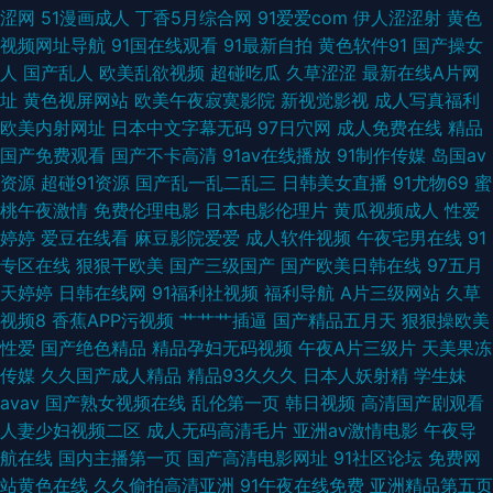
涩网
51漫画成人
丁香5月综合网
91爱爱com
伊人涩涩射
黄色
源总站 狠狠插草 福利姬av 国产成人三级网址 极品一线天图 国产精品久久日
视频网址导航
91国在线观看
91最新自拍
黄色软件91
国产操女
人
国产乱人
欧美乱欲视频
超碰吃瓜
久草涩涩
最新在线A片网
韩 东京热自慰一本道 肏逼社区 福利姬福利导航 东京热伊人加勒比伊人 国产
址
黄色视屏网站
欧美午夜寂寞影院
新视觉影视
成人写真福利
欧美内射网址
日本中文字幕无码
97日穴网
成人免费在线
精品
精品96久久 黑丝美女被爆操 久久精品99久久清纯 欧美AA在线观看 人妻社
国产免费观看
国产不卡高清
91av在线播放
91制作传媒
岛国av
资源
超碰91资源
国产乱一乱二乱三
日韩美女直播
91尤物69
蜜
区 亚洲不卡一二 国产黑丝一区 久久精品五 亚洲精品女人久久 成人深夜福利
桃午夜激情
免费伦理电影
日本电影伦理片
黄瓜视频成人
性爱
婷婷
爱豆在线看
麻豆影院爱爱
成人软件视频
午夜宅男在线
91
黄色在线 日韩精品一卡二卡 国产精品午夜福利一区 97超碰自拍 日韩色色网
专区在线
狠狠干欧美
国产三级国产
国产欧美日韩在线
97五月
天婷婷
日韩在线网
91福利社视频
福利导航
A片三级网站
久草
91人妻激情在线 精东肏屄 香蕉久久婷婷一区 97视频 欧美瑟瑟三区 91官方网
视频8
香蕉APP污视频
艹艹艹插逼
国产精品五月天
狠狠操欧美
性爱
国产绝色精品
精品孕妇无码视频
午夜A片三级片
天美果冻
站在线观看 狠狠草网址 午夜寂寞精品影院 91在线丝袜视频 美女白絲18禁
传媒
久久国产成人精品
精品93久久久
日本人妖射精
学生妹
avav
国产熟女视频在线
乱伦第一页
韩日视频
高清国产剧观看
91vv视频 东京热伊人加勒比伊人 日韩无码成人 91综合视频导航 男人天堂狠
人妻少妇视频二区
成人无码高清毛片
亚洲av激情电影
午夜导
航在线
国内主播第一页
国产高清电影网址
91社区论坛
免费网
狠 91豆奶 国产一级无毛不卡 午夜啪啪啪剧场 92自啪 免费阿v 91大香蕉伊人
站黄色在线
久久偷拍高清亚洲
91午夜在线免费
亚洲精品第五页