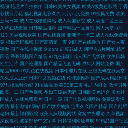
视频
轮理片自拍偷拍
日韩欧美美女视频
欧美A级黄色影院
丁香
影视五月花
福利视频电影久久
污污污污免费
91金典免费
欧美
三级日本
成人在线吃瓜网站
成人岛国影院
成人动漫二区三区
久草在线最新
日韩精品推荐
国产精品一区自拍
男人天堂
a片
123
另类视频欧美
国产在线直播
亚洲卡一卡二
成人在线免费看
黄
操操无码视频
国产高清第一页
91国产在线播放
国产女人夜
夜做
国产在线小视频
91com
91豆花成人
哪里有A片网址
精产
国品
香蕉视频国产精品
91九色福利
成人国产无线视
欧美日韩
性生活片
国产伦理剧
国产精品无套无码
成年人网站免费
国产
精品1000
91九色在线视频
日本伦理片在线
三级无码在线天堂
久久成人亚洲
日本中文视频在线
伦理剧推荐
国产成人精品日本
97甜桃品种介绍
91插插插
欧美SE第二页
毛片内射女
激情另类
欧美一二
国产色视频
孕妇三级av无码
日韩欧美色综合
美女社
区成人
在线免费看片
日本一级
国产传媒视频网站
免费观看污
网站
最新激情h网站
国产喷浆抽搐
宅男久久国产精品
国产乱肥
老妇
最新福利影院
欧美人妖视频网站
窝窝午夜理论
久草视频
深夜福利
波多野步中文字幕
日韩福利网址导航
91精品国产社区
超碰无码在线
欧美日韩高清免费
国产激情视频三区
宅男福利在