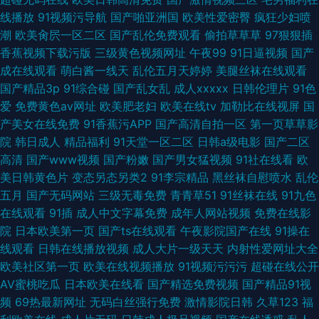
线播放
91视频污导航
国产啪亚洲国
欧美性爱密臀
疯狂少妇喷
潮
欧美肏屄一区二区
国产乱伦免费观看
偷拍草草草
97狠狠插
香蕉视频下载污版
三级黄色视频网址
午夜99
91日逼视频
国产
成在线观看
萌白酱一线天
乱伦五月天婷婷
美腿丝袜在线观看
国产精品3p
91综合碰
国产乱女乱
成人xxxxx
日韩伦理片
91色
爱
免费黄色av网址
欧美肥老妇
欧美在线tv
加勒比在线视屏
国
产美女在线免费
91香蕉污APP
国产高清自拍一区
第一页草草影
院
韩日成人
精品福利
91天堂一区二区
日韩a级电影
国产二区
高清
国产www视频
国产粉嫩
国产男女猛视频
91社在线看
欧
美日韩黄色片
变态另态另类2
91李宗精品
黑丝袜自慰喷水
乱伦
五月
国产无码网站
三级无毒免费
青青草51
91丝袜在线
91九色
在线观看
91插
成人中文字幕免费
成年人网站视频
免费在线影
院
日本欧美第一页
国产ts在线观看
午夜影院国产在线
91操在
线观看
日韩在线播放视频
成人大片一级天天
内射性爱网址大全
欧美社区第一页
欧美在线视频播放
91视频污污污
超碰在线公开
AV蜜桃吃瓜
日本欧美在线看
国产精选免费视频
国产精品91视
频
69热最新网址
无码白丝强行免费
激情影院日韩
久草123
福