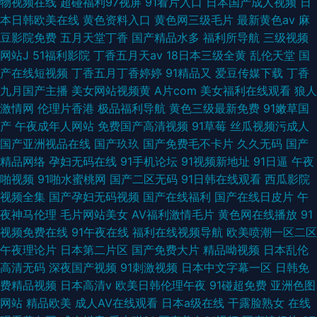
物视频在线
超碰福利97视屏
91看片入口
日本国产成人视频
日
本日韩欧美在线
黄色资料入口
黄色网三级毛片
最新黄色av
麻
豆影院免费
五月天堂丁香
国产精品水多
福利所导航
三级视频
网站J
51福利影院
丁香五月天av
18日本三级全黄
乱伦天堂
国
产在线短视频
丁香五月丁香婷婷
91精品又
爱豆传媒下载
丁香
九月国产主播
美女网站视频黄
A片com
美女福利在线观看
狼人
激情网
伦理片香港
极品福利导航
黄色三级最新免费
91嫩草国
产
午夜成年人网站
免费国产高清视频
91草莓
丝瓜视频污成人
国产亚洲视品在线
国产玖玖
国产免费毛不卡片
久久无码
国产
精品网络
孕妇无码在线
91手机论坛
91视频新地址
91日逼
午夜
啪视频
91啪水蜜桃网
国产二区无码
91日韩在线观看
西瓜影院
视频全集
国产孕妇无码视频
国产在线福利
国产在线日皮片
午
夜神马伦理
毛片网站美女
AV福利激情毛片
黄色网在线播放
91
视频免费在线
91午夜在线
福利在线视频导航
欧美喷潮一区二区
午夜理论片
日本第二片区
国产免费大片
精品呦视频
日本乱伦
高清无码
深夜国产视频
91刺激视频
日本中文字幕一区
日韩免
费精品视频
日本高清v
欧美日韩伦理午夜
91碰超免费
亚洲色图
网站
精品欧美
成人AV在线观看
日本a级在线
干露脸熟女
在线